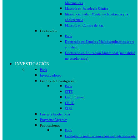
Matemáticas
Maestría en Psicología Clínica
Maestría en Salud Mental de la infancia y la
adolescencia
Maestría en Cultura de Paz
Doctorados
Back
Doctorado en Estudios Multidisciplinarios sobre
el trabajo
Doctorado en Educación Mutimodal (modalidad
no escolarizada)
INVESTIGACIÓN
Back
Investigadores
Centros de Investigación
Back
CITE
Labor Center
CEIIG
CIPE
Cuerpos Académicos
Proyectos Vigentes
Publicaciones
Back
Catalogo de publicaciones físicas/digitales/revista