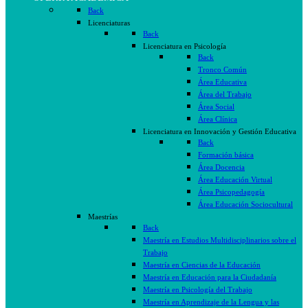
Back
Licenciaturas
Back
Licenciatura en Psicología
Back
Tronco Común
Área Educativa
Área del Trabajo
Área Social
Área Clínica
Licenciatura en Innovación y Gestión Educativa
Back
Formación básica
Área Docencia
Área Educación Virtual
Área Psicopedagogía
Área Educación Sociocultural
Maestrías
Back
Maestría en Estudios Multidisciplinarios sobre el
Trabajo
Maestría en Ciencias de la Educación
Maestría en Educación para la Ciudadanía
Maestría en Psicología del Trabajo
Maestría en Aprendizaje de la Lengua y las