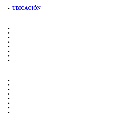
UBICACIÓN
ADMINISTRACIÓN CENTRAL
Página principal
Rectoría
Secretarías
Direcciones
Coordinaciones
Bachilleres
Facultades
Campus
SERVICIOS
Correo de empleados UAQ
Directorio
TV UAQ
Radio UAQ
Calendario escolar
Bibliotecas
Contraloría social
Mapa de sitio