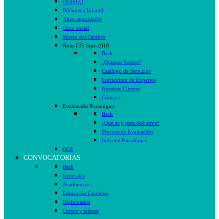
CESECO
Biblioteca Infantil
Altas capacidades
Circo social
Museo del Cerebro
Nom-035 Stps-2018
Back
¿Quienes Somos?
Catálogo de Servicios
Currículum de Expertos
Nuestros Clientes
Contacto
Evaluación Psicológica
Back
¿Qué es y para qué sirve?
Proceso de Evaluación
Informe Psicológico
OCE
CONVOCATORIAS
Back
Generales
Académicas
Educación Continua
Diplomados
Cursos y talleres