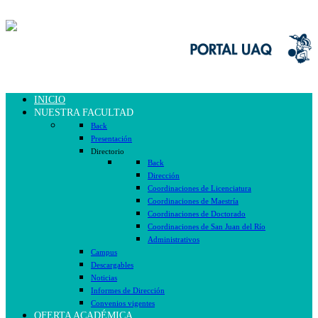
INICIO
NUESTRA FACULTAD
Back
Presentación
Directorio
Back
Dirección
Coordinaciones de Licenciatura
Coordinaciones de Maestría
Coordinaciones de Doctorado
Coordinaciones de San Juan del Río
Administrativos
Campus
Descargables
Noticias
Informes de Dirección
Convenios vigentes
OFERTA ACADÉMICA