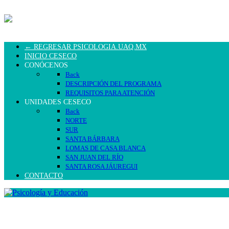
← REGRESAR PSICOLOGIA.UAQ.MX
INICIO CESECO
CONÓCENOS
Back
DESCRIPCIÓN DEL PROGRAMA
REQUISITOS PARA ATENCIÓN
UNIDADES CESECO
Back
NORTE
SUR
SANTA BÁRBARA
LOMAS DE CASA BLANCA
SAN JUAN DEL RÍO
SANTA ROSA JÁUREGUI
CONTACTO