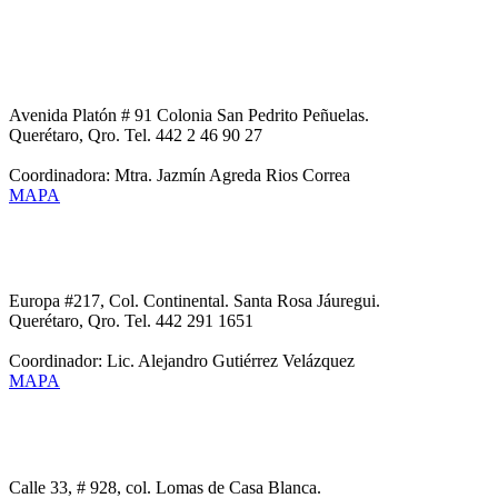
CESECO UNIDAD NORTE
Avenida Platón # 91 Colonia San Pedrito Peñuelas.
Querétaro, Qro. Tel. 442 2 46 90 27
Coordinadora: Mtra. Jazmín Agreda Rios Correa
MAPA
CESECO UNIDAD SANTA ROSA JAUREGUI
Europa #217, Col. Continental. Santa Rosa Jáuregui.
Querétaro, Qro. Tel. 442 291 1651
Coordinador: Lic. Alejandro Gutiérrez Velázquez
MAPA
CESECO UNIDAD LOMAS DE CASA BLANCA
Calle 33, # 928, col. Lomas de Casa Blanca.