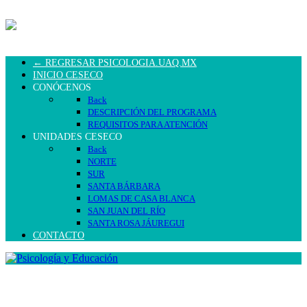
← REGRESAR PSICOLOGIA.UAQ.MX
INICIO CESECO
CONÓCENOS
Back
DESCRIPCIÓN DEL PROGRAMA
REQUISITOS PARA ATENCIÓN
UNIDADES CESECO
Back
NORTE
SUR
SANTA BÁRBARA
LOMAS DE CASA BLANCA
SAN JUAN DEL RÍO
SANTA ROSA JÁUREGUI
CONTACTO