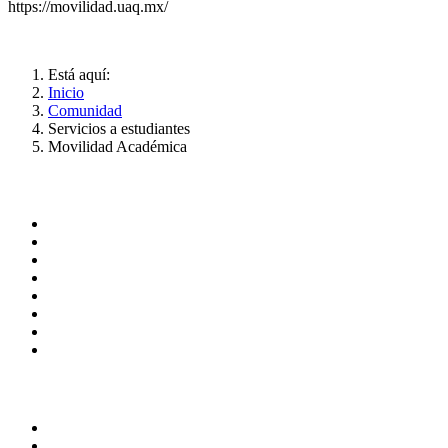
https://movilidad.uaq.mx/
Está aquí:
Inicio
Comunidad
Servicios a estudiantes
Movilidad Académica
ADMINISTRACIÓN CENTRAL
Página principal
Rectoría
Secretarías
Direcciones
Coordinaciones
Bachilleres
Facultades
Campus
SERVICIOS
Correo de empleados UAQ
Directorio