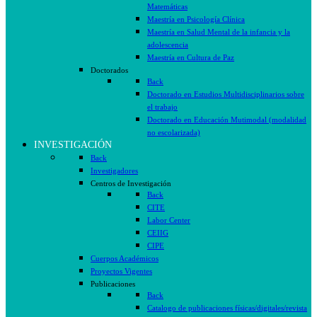
Matemáticas
Maestría en Psicología Clínica
Maestría en Salud Mental de la infancia y la
adolescencia
Maestría en Cultura de Paz
Doctorados
Back
Doctorado en Estudios Multidisciplinarios sobre
el trabajo
Doctorado en Educación Mutimodal (modalidad
no escolarizada)
INVESTIGACIÓN
Back
Investigadores
Centros de Investigación
Back
CITE
Labor Center
CEIIG
CIPE
Cuerpos Académicos
Proyectos Vigentes
Publicaciones
Back
Catalogo de publicaciones físicas/digitales/revista