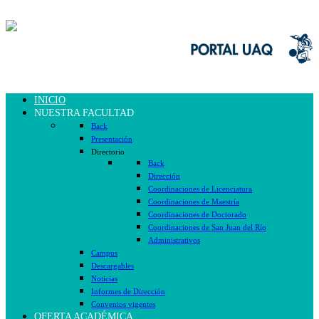
INICIO
NUESTRA FACULTAD
Back
Presentación
Directorio
Back
Dirección
Coordinaciones de Licenciatura
Coordinaciones de Maestría
Coordinaciones de Doctorado
Coordinaciones de San Juan del Río
Administrativos
Campus
Descargables
Noticias
Informes de Dirección
Convenios vigentes
OFERTA ACADÉMICA