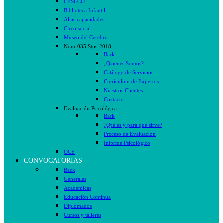
CESECO
Biblioteca Infantil
Altas capacidades
Circo social
Museo del Cerebro
Nom-035 Stps-2018
Back
¿Quienes Somos?
Catálogo de Servicios
Currículum de Expertos
Nuestros Clientes
Contacto
Evaluación Psicológica
Back
¿Qué es y para qué sirve?
Proceso de Evaluación
Informe Psicológico
OCE
CONVOCATORIAS
Back
Generales
Académicas
Educación Continua
Diplomados
Cursos y talleres