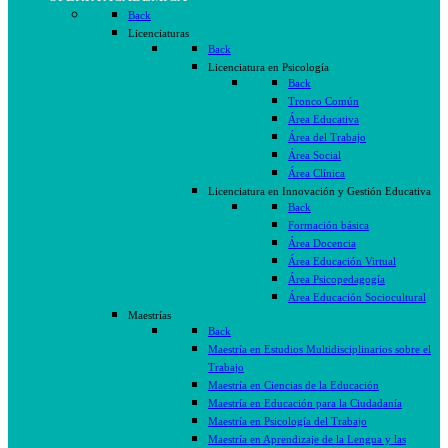
Back
Licenciaturas
Back
Licenciatura en Psicología
Back
Tronco Común
Área Educativa
Área del Trabajo
Área Social
Área Clínica
Licenciatura en Innovación y Gestión Educativa
Back
Formación básica
Área Docencia
Área Educación Virtual
Área Psicopedagogía
Área Educación Sociocultural
Maestrías
Back
Maestría en Estudios Multidisciplinarios sobre el
Trabajo
Maestría en Ciencias de la Educación
Maestría en Educación para la Ciudadanía
Maestría en Psicología del Trabajo
Maestría en Aprendizaje de la Lengua y las