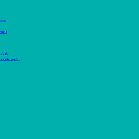
icas
encia
trabajo
escolarizada)