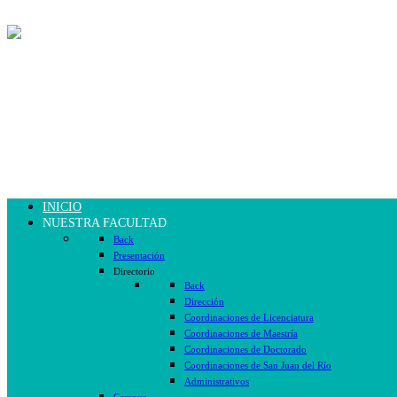
INICIO
NUESTRA FACULTAD
Back
Presentación
Directorio
Back
Dirección
Coordinaciones de Licenciatura
Coordinaciones de Maestría
Coordinaciones de Doctorado
Coordinaciones de San Juan del Río
Administrativos