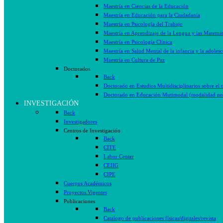
Maestría en Ciencias de la Educación
Maestría en Educación para la Ciudadanía
Maestría en Psicología del Trabajo
Maestría en Aprendizaje de la Lengua y las Matemát
Maestría en Psicología Clínica
Maestría en Salud Mental de la infancia y la adolesc
Maestría en Cultura de Paz
Doctorados
Back
Doctorado en Estudios Multidisciplinarios sobre el 
Doctorado en Educación Mutimodal (modalidad no 
INVESTIGACIÓN
Back
Investigadores
Centros de Investigación
Back
CITE
Labor Center
CEIIG
CIPE
Cuerpos Académicos
Proyectos Vigentes
Publicaciones
Back
Catalogo de publicaciones físicas/digitales/revista