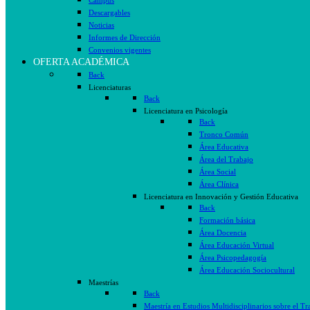
Campus
Descargables
Noticias
Informes de Dirección
Convenios vigentes
OFERTA ACADÉMICA
Back
Licenciaturas
Back
Licenciatura en Psicología
Back
Tronco Común
Área Educativa
Área del Trabajo
Área Social
Área Clínica
Licenciatura en Innovación y Gestión Educativa
Back
Formación básica
Área Docencia
Área Educación Virtual
Área Psicopedagogía
Área Educación Sociocultural
Maestrías
Back
Maestría en Estudios Multidisciplinarios sobre el Tr