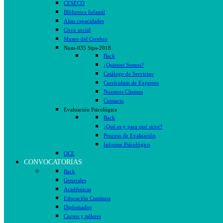
CESECO
Biblioteca Infantil
Altas capacidades
Circo social
Museo del Cerebro
Nom-035 Stps-2018
Back
¿Quienes Somos?
Catálogo de Servicios
Currículum de Expertos
Nuestros Clientes
Contacto
Evaluación Psicológica
Back
¿Qué es y para qué sirve?
Proceso de Evaluación
Informe Psicológico
OCE
CONVOCATORIAS
Back
Generales
Académicas
Educación Continua
Diplomados
Cursos y talleres