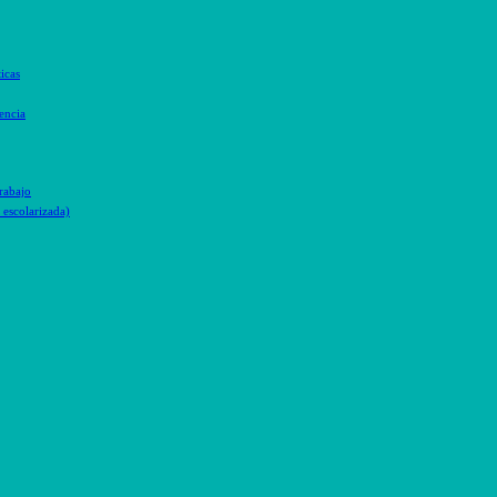
icas
encia
trabajo
escolarizada)