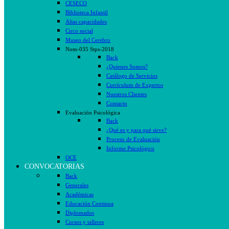
CESECO
Biblioteca Infantil
Altas capacidades
Circo social
Museo del Cerebro
Nom-035 Stps-2018
Back
¿Quienes Somos?
Catálogo de Servicios
Currículum de Expertos
Nuestros Clientes
Contacto
Evaluación Psicológica
Back
¿Qué es y para qué sirve?
Proceso de Evaluación
Informe Psicológico
OCE
CONVOCATORIAS
Back
Generales
Académicas
Educación Continua
Diplomados
Cursos y talleres