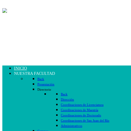
INICIO
NUESTRA FACULTAD
Back
Presentación
Directorio
Back
Dirección
Coordinaciones de Licenciatura
Coordinaciones de Maestría
Coordinaciones de Doctorado
Coordinaciones de San Juan del Río
Administrativos