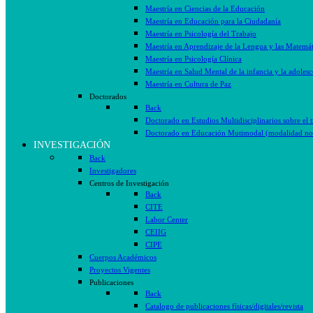
Maestría en Ciencias de la Educación
Maestría en Educación para la Ciudadanía
Maestría en Psicología del Trabajo
Maestría en Aprendizaje de la Lengua y las Matemát
Maestría en Psicología Clínica
Maestría en Salud Mental de la infancia y la adolesc
Maestría en Cultura de Paz
Doctorados
Back
Doctorado en Estudios Multidisciplinarios sobre el 
Doctorado en Educación Mutimodal (modalidad no 
INVESTIGACIÓN
Back
Investigadores
Centros de Investigación
Back
CITE
Labor Center
CEIIG
CIPE
Cuerpos Académicos
Proyectos Vigentes
Publicaciones
Back
Catalogo de publicaciones físicas/digitales/revista