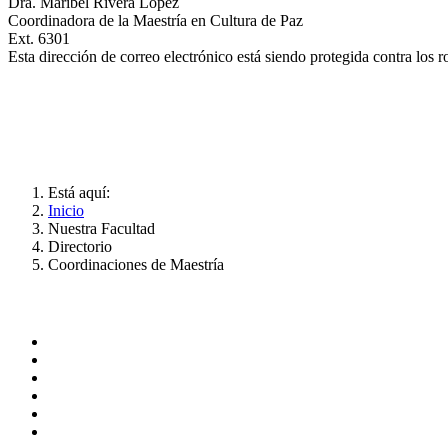
Dra. Maribel Rivera López
Coordinadora de la Maestría en Cultura de Paz
Ext. 6301
Esta dirección de correo electrónico está siendo protegida contra los 
Está aquí:
Inicio
Nuestra Facultad
Directorio
Coordinaciones de Maestría
ADMINISTRACIÓN CENTRAL
Página principal
Rectoría
Secretarías
Direcciones
Coordinaciones
Bachilleres