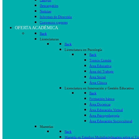
Campus
Descargables
Noticias
Informes de Dirección
Convenios vigentes
OFERTA ACADÉMICA
Back
Licenciaturas
Back
Licenciatura en Psicología
Back
Tronco Común
Área Educativa
Área del Trabajo
Área Social
Área Clínica
Licenciatura en Innovación y Gestión Educativa
Back
Formación básica
Área Docencia
Área Educación Virtual
Área Psicopedagogía
Área Educación Sociocultural
Maestrías
Back
Maestría en Estudios Multidisciplinarios sobre el Tr