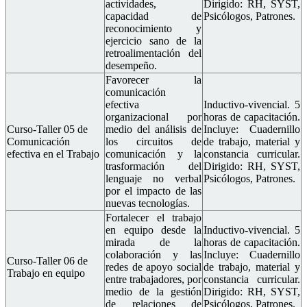
actividades,
Dirigido: RH, SYST,
capacidad de
Psicólogos, Patrones.
reconocimiento y
ejercicio sano de la
retroalimentación del
desempeño.
Favorecer la
comunicación
efectiva
Inductivo-vivencial. 5
organizacional por
horas de capacitación.
Curso-Taller 05 de
medio del análisis de
Incluye: Cuadernillo
Comunicación
los circuitos de
de trabajo, material y
efectiva en el Trabajo
comunicación y la
constancia curricular.
trasformación del
Dirigido: RH, SYST,
lenguaje no verbal
Psicólogos, Patrones.
por el impacto de las
nuevas tecnologías.
Fortalecer el trabajo
en equipo desde la
Inductivo-vivencial. 5
mirada de la
horas de capacitación.
colaboración y las
Incluye: Cuadernillo
Curso-Taller 06 de
redes de apoyo social
de trabajo, material y
Trabajo en equipo
entre trabajadores, por
constancia curricular.
medio de la gestión
Dirigido: RH, SYST,
de relaciones de
Psicólogos, Patrones.