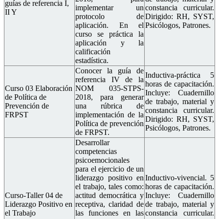
guías de referencia I,
implementar un
constancia curricular.
II Y
III.
protocolo de
Dirigido: RH, SYST,
aplicación. En el
Psicólogos, Patrones.
curso se práctica la
aplicación y la
calificación
estadística.
Conocer la guía de
Inductiva-práctica 5
referencia IV de la
horas de capacitación.
Curso 03 Elaboración
NOM 035-STPS-
Incluye: Cuadernillo
de Política de
2018, para generar
de trabajo, material y
Prevención de
una rúbrica de
constancia curricular.
FRPST
implementación de la
Dirigido: RH, SYST,
Política de prevención
Psicólogos, Patrones.
de FRPST.
Desarrollar
competencias
psicoemocionales
para el ejercicio de un
liderazgo positivo en
Inductivo-vivencial. 5
el trabajo, tales como:
horas de capacitación.
Curso-Taller 04 de
actitud democrática y
Incluye: Cuadernillo
Liderazgo Positivo en
receptiva, claridad de
de trabajo, material y
el Trabajo
las funciones en las
constancia curricular.