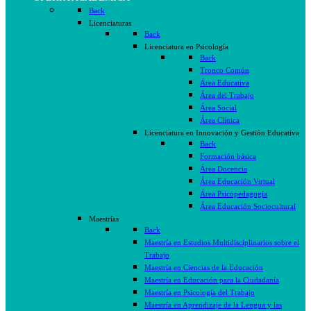
Back
Licenciaturas
Back
Licenciatura en Psicología
Back
Tronco Común
Área Educativa
Área del Trabajo
Área Social
Área Clínica
Licenciatura en Innovación y Gestión Educativa
Back
Formación básica
Área Docencia
Área Educación Virtual
Área Psicopedagogía
Área Educación Sociocultural
Maestrías
Back
Maestría en Estudios Multidisciplinarios sobre el
Trabajo
Maestría en Ciencias de la Educación
Maestría en Educación para la Ciudadanía
Maestría en Psicología del Trabajo
Maestría en Aprendizaje de la Lengua y las