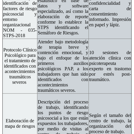
estadístico en base de
identificación de
confidencialidad y
datos y software
factores de riesgo
carta de
especializado, así como la
psicosocial y
consentimiento
elaboración de reporte
entorno
informado. Impresión
conforme lo establece la
organizacional
en papel y lápiz.
STPS identificando el
NOM - 035-
Semáforo de Riesgos.
STPS-2018
Atender bajo metodología
de terapia breve y
Protocolo Clínico
contención emocional, y
10 sesiones de
Psicológico para
bajo el enfoque de los
atención clínica con
el tratamiento de
primeros auxilios
psicoterapeuta
identificados con
psicológicos PAP, a los
experto en trastorno
acontecimientos
trabajadores que han sido
por estrés post-
traumáticos
identificados con
traumático.
severos
.
acontecimientos
traumáticos severos.
Descripción del proceso
de trabajo, identificando
los puntos de riesgo
Según el tamaño del
psicosocial a los que están
Elaboración de
centro de trabajo, la
expuestos los trabajadores,
mapa de riesgos
organización del
por medio de visitas al
proceso de trabajo.