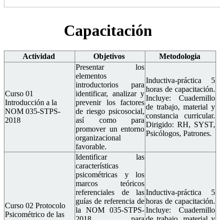
Capacitación
Actividad
Objetivos
Metodologia
Presentar los
elementos
Inductiva-práctica 5
introductorios para
horas de capacitación.
Curso 01
identificar, analizar y
Incluye: Cuadernillo
Introducción a la
prevenir los factores
de trabajo, material y
NOM 035-STPS-
de riesgo psicosocial,
constancia curricular.
2018
así como para
Dirigido: RH, SYST,
promover un entorno
Psicólogos, Patrones.
organizacional
favorable.
Identificar las
características
psicométricas y los
marcos teóricos
referenciales de las
Inductiva-práctica 5
guías de referencia de
horas de capacitación.
Curso 02 Protocolo
la NOM 035-STPS-
Incluye: Cuadernillo
Psicométrico de las
2018, para
de trabajo, material y