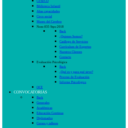
CESECO
Biblioteca Infantil
Altas capacidades
Circo social
Museo del Cerebro
Nom-035 Stps-2018
Back
¿Quienes Somos?
Catálogo de Servicios
Currículum de Expertos
Nuestros Clientes
Contacto
Evaluación Psicológica
Back
¿Qué es y para qué sirve?
Proceso de Evaluación
Informe Psicológico
OCE
CONVOCATORIAS
Back
Generales
Académicas
Educación Continua
Diplomados
Cursos y talleres