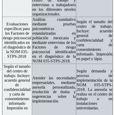
centro de trabajo y
entrevistas a trabajadores
en los diferentes niveles
organizacionales.
Análisis cuantitativo
Según el tamaño del
Evaluaciones
mediante pruebas
centro de trabajo.
específicas para
psicométricas
Incluye: acuerdo
los Factores de
estandarizadas en
general de
riesgo psicosocial
población mexicana y
confidencialidad y
identificados en
mediante entrevistas de los
carta de
el diagnóstico de
Factores de riesgo
consentimiento
la NOM 035-
psicosocial identificados
informado. Impresión
STPS-2018
.
en el diagnóstico de la
en papel y lápiz.
NOM 035-STPS-2018.
Según el tamaño
del centro de
Según demanda y
trabajo. Incluye:
proceso de
Atender las necesidades
acuerdo general
implementación de la
empresariales, mediante
de
NOM 035-STPS-
asesoría personalizada,
confidencialidad
2018. La asesoría se
resolución de dudas y
y carta de
realiza en el centro de
sugerencias sobre la
consentimiento
trabajo o en
implementación.
informado
instalaciones
Impresión en
universitarias.
papel y lápiz.