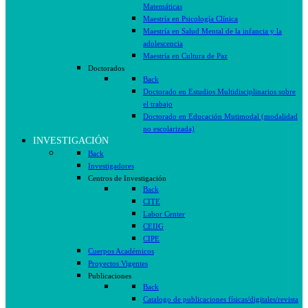
Matemáticas
Maestría en Psicología Clínica
Maestría en Salud Mental de la infancia y la
adolescencia
Maestría en Cultura de Paz
Doctorados
Back
Doctorado en Estudios Multidisciplinarios sobre
el trabajo
Doctorado en Educación Mutimodal (modalidad
no escolarizada)
INVESTIGACIÓN
Back
Investigadores
Centros de Investigación
Back
CITE
Labor Center
CEIIG
CIPE
Cuerpos Académicos
Proyectos Vigentes
Publicaciones
Back
Catalogo de publicaciones físicas/digitales/revista