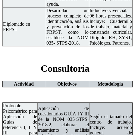
ayuda.
Desarrollar un
Inductivo-vivencial.
proceso completo de
96 horas presenciales.
identificación, análisis
Incluye: Cuadernillo
Diplomado en
y prevención de los
de trabajo, material y
FRPST
FRPST, como lo
constancia curricular.
establece la NOM
Dirigido: RH, SYST,
035- STPS-2018.
Psicólogos, Patrones.
Consultoría
Actividad
Objetivos
Metodologia
Protocolo
Aplicación de
Psicométrico para
cuestionarios GUÍA I Y III
Aplicación de
Según el tamaño del
de la NOM 035-STPS-
Guías de
centro de trabajo.
2018.2, elaborar el
referencia I, II Y
Incluye: acuerdo
tratamiento y análisis
III para
general de