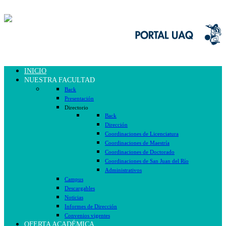
INICIO
NUESTRA FACULTAD
Back
Presentación
Directorio
Back
Dirección
Coordinaciones de Licenciatura
Coordinaciones de Maestría
Coordinaciones de Doctorado
Coordinaciones de San Juan del Río
Administrativos
Campus
Descargables
Noticias
Informes de Dirección
Convenios vigentes
OFERTA ACADÉMICA