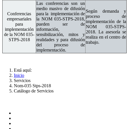
Las conferencias son un
medio masivo de difusión
Según demanda y
Conferencias
para la implementación de
proceso de
empresariales
la NOM 035-STPS-2018,
implementación de la
para
pueden ser de
NOM 035-STPS-
implementación
información,
2018. La asesoría se
de la NOM 035-
sensibilización, mitos y
realiza en el centro de
STPS-2018
realidades y para difusión
trabajo.
del proceso de
implementación.
Está aquí:
Inicio
Servicios
Nom-035 Stps-2018
Catálogo de Servicios
ADMINISTRACIÓN CENTRAL
Página principal
Rectoría
Secretarías
Direcciones