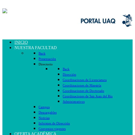
INICIO
NUESTRA FACULTAD
Back
Presentación
Directorio
Back
Dirección
Coordinaciones de Licenciatura
Coordinaciones de Maestría
Coordinaciones de Doctorado
Coordinaciones de San Juan del Río
Administrativos
Campus
Descargables
Noticias
Informes de Dirección
Convenios vigentes
OFERTA ACADÉMICA