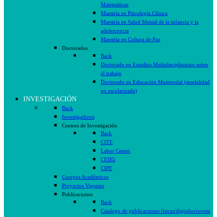
Matemáticas
Maestría en Psicología Clínica
Maestría en Salud Mental de la infancia y la
adolescencia
Maestría en Cultura de Paz
Doctorados
Back
Doctorado en Estudios Multidisciplinarios sobre
el trabajo
Doctorado en Educación Mutimodal (modalidad
no escolarizada)
INVESTIGACIÓN
Back
Investigadores
Centros de Investigación
Back
CITE
Labor Center
CEIIG
CIPE
Cuerpos Académicos
Proyectos Vigentes
Publicaciones
Back
Catalogo de publicaciones físicas/digitales/revista