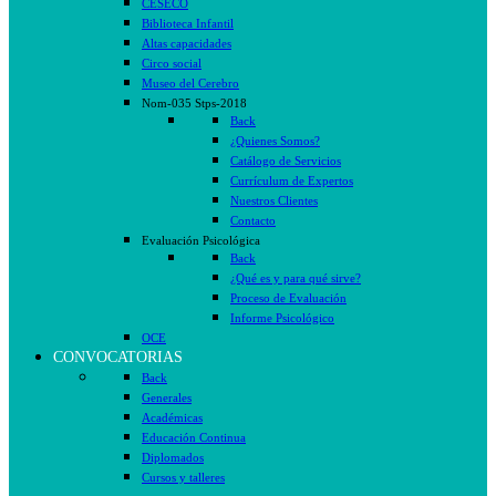
CESECO
Biblioteca Infantil
Altas capacidades
Circo social
Museo del Cerebro
Nom-035 Stps-2018
Back
¿Quienes Somos?
Catálogo de Servicios
Currículum de Expertos
Nuestros Clientes
Contacto
Evaluación Psicológica
Back
¿Qué es y para qué sirve?
Proceso de Evaluación
Informe Psicológico
OCE
CONVOCATORIAS
Back
Generales
Académicas
Educación Continua
Diplomados
Cursos y talleres