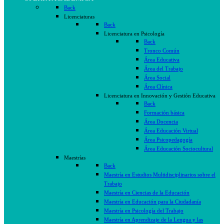
Back
Licenciaturas
Back
Licenciatura en Psicología
Back
Tronco Común
Área Educativa
Área del Trabajo
Área Social
Área Clínica
Licenciatura en Innovación y Gestión Educativa
Back
Formación básica
Área Docencia
Área Educación Virtual
Área Psicopedagogía
Área Educación Sociocultural
Maestrías
Back
Maestría en Estudios Multidisciplinarios sobre el
Trabajo
Maestría en Ciencias de la Educación
Maestría en Educación para la Ciudadanía
Maestría en Psicología del Trabajo
Maestría en Aprendizaje de la Lengua y las