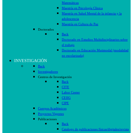
Matemáticas
Maestría en Psicología Clínica
Maestría en Salud Mental de la infancia y la
adolescencia
Maestría en Cultura de Paz
Doctorados
Back
Doctorado en Estudios Multidisciplinarios sobre
el trabajo
Doctorado en Educación Mutimodal (modalidad
no escolarizada)
INVESTIGACIÓN
Back
Investigadores
Centros de Investigación
Back
CITE
Labor Center
CEIIG
CIPE
Cuerpos Académicos
Proyectos Vigentes
Publicaciones
Back
Catalogo de publicaciones físicas/digitales/revista