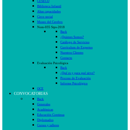
CESECO
Biblioteca Infantil
Altas capacidades
Circo social
Museo del Cerebro
Nom-035 Stps-2018
Back
¿Quienes Somos?
Catálogo de Servicios
Currículum de Expertos
Nuestros Clientes
Contacto
Evaluación Psicológica
Back
¿Qué es y para qué sirve?
Proceso de Evaluación
Informe Psicológico
OCE
CONVOCATORIAS
Back
Generales
Académicas
Educación Continua
Diplomados
Cursos y talleres