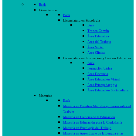
Back
Licenciaturas
Back
Licenciatura en Psicología
Back
Tronco Común
Área Educativa
Área del Trabajo
Área Social
Área Clínica
Licenciatura en Innovación y Gestión Educativa
Back
Formación básica
Área Docencia
Área Educación Virtual
Área Psicopedagogía
Área Educación Sociocultural
Maestrías
Back
Maestría en Estudios Multidisciplinarios sobre el
Trabajo
Maestría en Ciencias de la Educación
Maestría en Educación para la Ciudadanía
Maestría en Psicología del Trabajo
Maestría en Aprendizaje de la Lengua y las