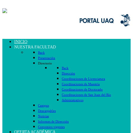
INICIO
NUESTRA FACULTAD
Back
Presentación
Directorio
Back
Dirección
Coordinaciones de Licenciatura
Coordinaciones de Maestría
Coordinaciones de Doctorado
Coordinaciones de San Juan del Río
Administrativos
Campus
Descargables
Noticias
Informes de Dirección
Convenios vigentes
OFERTA ACADÉMICA