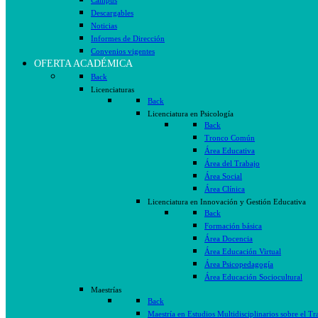
Campus
Descargables
Noticias
Informes de Dirección
Convenios vigentes
OFERTA ACADÉMICA
Back
Licenciaturas
Back
Licenciatura en Psicología
Back
Tronco Común
Área Educativa
Área del Trabajo
Área Social
Área Clínica
Licenciatura en Innovación y Gestión Educativa
Back
Formación básica
Área Docencia
Área Educación Virtual
Área Psicopedagogía
Área Educación Sociocultural
Maestrías
Back
Maestría en Estudios Multidisciplinarios sobre el Tr