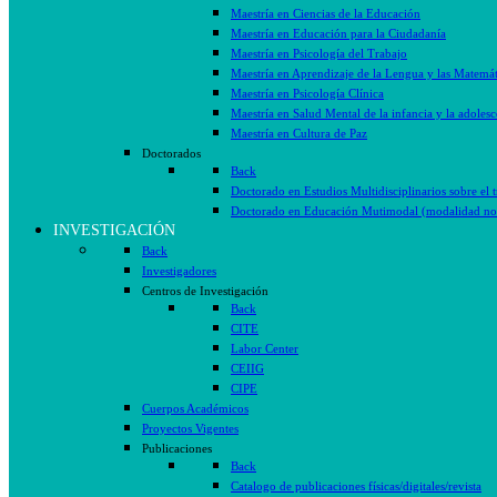
Maestría en Ciencias de la Educación
Maestría en Educación para la Ciudadanía
Maestría en Psicología del Trabajo
Maestría en Aprendizaje de la Lengua y las Matemát
Maestría en Psicología Clínica
Maestría en Salud Mental de la infancia y la adolesc
Maestría en Cultura de Paz
Doctorados
Back
Doctorado en Estudios Multidisciplinarios sobre el 
Doctorado en Educación Mutimodal (modalidad no 
INVESTIGACIÓN
Back
Investigadores
Centros de Investigación
Back
CITE
Labor Center
CEIIG
CIPE
Cuerpos Académicos
Proyectos Vigentes
Publicaciones
Back
Catalogo de publicaciones físicas/digitales/revista