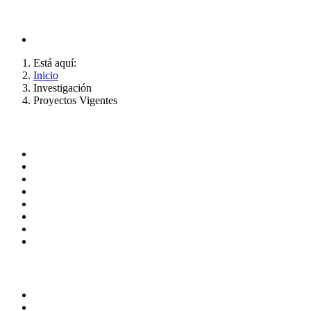
Está aquí:
Inicio
Investigación
Proyectos Vigentes
ADMINISTRACIÓN CENTRAL
Página principal
Rectoría
Secretarías
Direcciones
Coordinaciones
Bachilleres
Facultades
Campus
SERVICIOS
Correo de empleados UAQ
Directorio