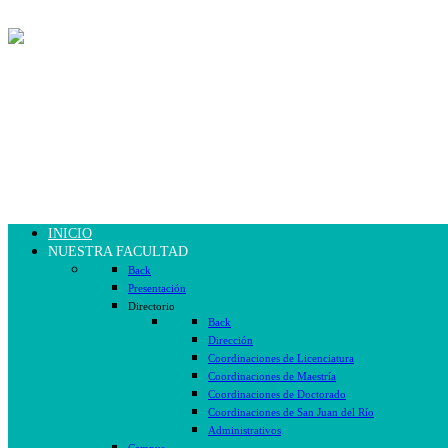
INICIO
NUESTRA FACULTAD
Back
Presentación
Directorio
Back
Dirección
Coordinaciones de Licenciatura
Coordinaciones de Maestría
Coordinaciones de Doctorado
Coordinaciones de San Juan del Río
Administrativos