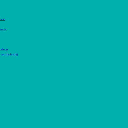
icas
encia
trabajo
escolarizada)