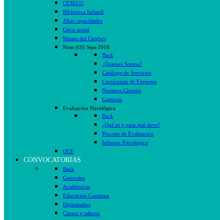
CESECO
Biblioteca Infantil
Altas capacidades
Circo social
Museo del Cerebro
Nom-035 Stps-2018
Back
¿Quienes Somos?
Catálogo de Servicios
Currículum de Expertos
Nuestros Clientes
Contacto
Evaluación Psicológica
Back
¿Qué es y para qué sirve?
Proceso de Evaluación
Informe Psicológico
OCE
CONVOCATORIAS
Back
Generales
Académicas
Educación Continua
Diplomados
Cursos y talleres