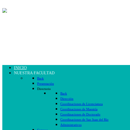
INICIO
NUESTRA FACULTAD
Back
Presentación
Directorio
Back
Dirección
Coordinaciones de Licenciatura
Coordinaciones de Maestría
Coordinaciones de Doctorado
Coordinaciones de San Juan del Río
Administrativos