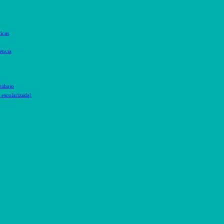
icas
encia
trabajo
escolarizada)