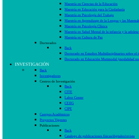
Maestría en Ciencias de la Educación
Maestría en Educación para la Ciudadanía
Maestría en Psicología del Trabajo
Maestría en Aprendizaje de la Lengua y las Matemát
Maestría en Psicología Clínica
Maestría en Salud Mental de la infancia y la adolesc
Maestría en Cultura de Paz
Doctorados
Back
Doctorado en Estudios Multidisciplinarios sobre el 
Doctorado en Educación Mutimodal (modalidad no 
INVESTIGACIÓN
Back
Investigadores
Centros de Investigación
Back
CITE
Labor Center
CEIIG
CIPE
Cuerpos Académicos
Proyectos Vigentes
Publicaciones
Back
Catalogo de publicaciones físicas/digitales/revista