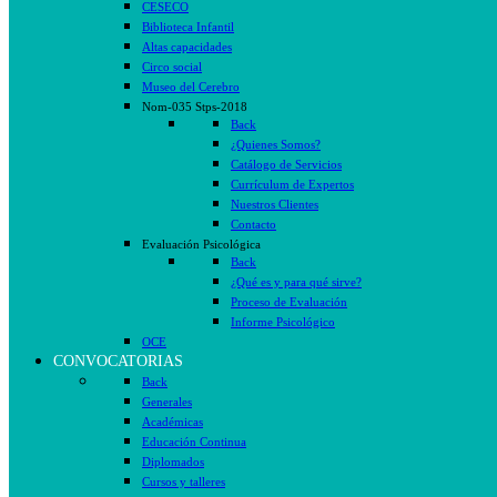
CESECO
Biblioteca Infantil
Altas capacidades
Circo social
Museo del Cerebro
Nom-035 Stps-2018
Back
¿Quienes Somos?
Catálogo de Servicios
Currículum de Expertos
Nuestros Clientes
Contacto
Evaluación Psicológica
Back
¿Qué es y para qué sirve?
Proceso de Evaluación
Informe Psicológico
OCE
CONVOCATORIAS
Back
Generales
Académicas
Educación Continua
Diplomados
Cursos y talleres