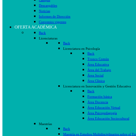
Campus
Descargables
Noticias
Informes de Dirección
Convenios vigentes
OFERTA ACADÉMICA
Back
Licenciaturas
Back
Licenciatura en Psicología
Back
Tronco Común
Área Educativa
Área del Trabajo
Área Social
Área Clínica
Licenciatura en Innovación y Gestión Educativa
Back
Formación básica
Área Docencia
Área Educación Virtual
Área Psicopedagogía
Área Educación Sociocultural
Maestrías
Back
Maestría en Estudios Multidisciplinarios sobre el Tr