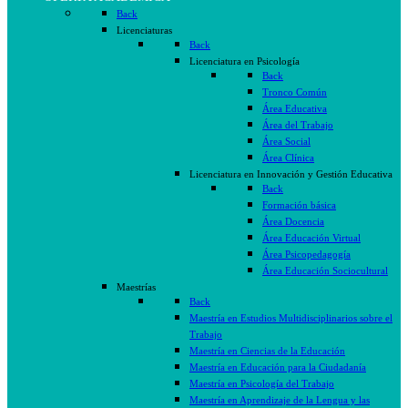
Back
Licenciaturas
Back
Licenciatura en Psicología
Back
Tronco Común
Área Educativa
Área del Trabajo
Área Social
Área Clínica
Licenciatura en Innovación y Gestión Educativa
Back
Formación básica
Área Docencia
Área Educación Virtual
Área Psicopedagogía
Área Educación Sociocultural
Maestrías
Back
Maestría en Estudios Multidisciplinarios sobre el
Trabajo
Maestría en Ciencias de la Educación
Maestría en Educación para la Ciudadanía
Maestría en Psicología del Trabajo
Maestría en Aprendizaje de la Lengua y las