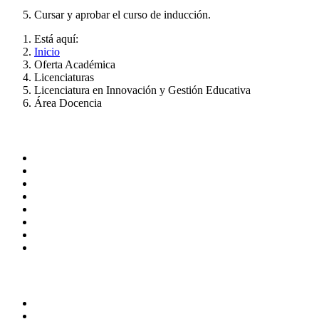
Cursar y aprobar el curso de inducción.
Está aquí:
Inicio
Oferta Académica
Licenciaturas
Licenciatura en Innovación y Gestión Educativa
Área Docencia
ADMINISTRACIÓN CENTRAL
Página principal
Rectoría
Secretarías
Direcciones
Coordinaciones
Bachilleres
Facultades
Campus
SERVICIOS
Correo de empleados UAQ
Directorio