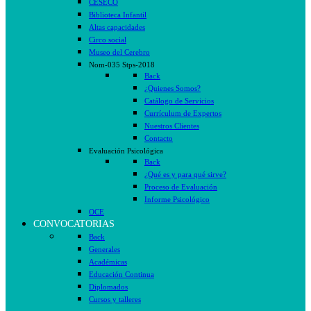
CESECO
Biblioteca Infantil
Altas capacidades
Circo social
Museo del Cerebro
Nom-035 Stps-2018
Back
¿Quienes Somos?
Catálogo de Servicios
Currículum de Expertos
Nuestros Clientes
Contacto
Evaluación Psicológica
Back
¿Qué es y para qué sirve?
Proceso de Evaluación
Informe Psicológico
OCE
CONVOCATORIAS
Back
Generales
Académicas
Educación Continua
Diplomados
Cursos y talleres