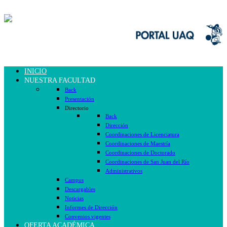
INICIO
NUESTRA FACULTAD
Back
Presentación
Directorio
Back
Dirección
Coordinaciones de Licenciatura
Coordinaciones de Maestría
Coordinaciones de Doctorado
Coordinaciones de San Juan del Río
Administrativos
Campus
Descargables
Noticias
Informes de Dirección
Convenios vigentes
OFERTA ACADÉMICA