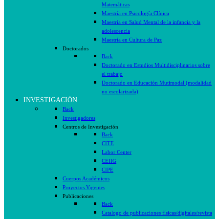
Matemáticas
Maestría en Psicología Clínica
Maestría en Salud Mental de la infancia y la
adolescencia
Maestría en Cultura de Paz
Doctorados
Back
Doctorado en Estudios Multidisciplinarios sobre
el trabajo
Doctorado en Educación Mutimodal (modalidad
no escolarizada)
INVESTIGACIÓN
Back
Investigadores
Centros de Investigación
Back
CITE
Labor Center
CEIIG
CIPE
Cuerpos Académicos
Proyectos Vigentes
Publicaciones
Back
Catalogo de publicaciones físicas/digitales/revista