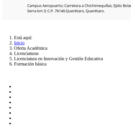
Campus Aeropuerto; Carretera a Chichimequillas, Ejido Bolaño
Serra km 3; C.P. 76140.Querétaro, Querétaro.
Está aquí:
Inicio
Oferta Académica
Licenciaturas
Licenciatura en Innovación y Gestión Educativa
Formación básica
ADMINISTRACIÓN CENTRAL
Página principal
Rectoría
Secretarías
Direcciones
Coordinaciones
Bachilleres
Facultades
Campus