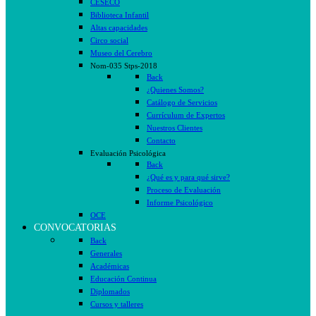
CESECO
Biblioteca Infantil
Altas capacidades
Circo social
Museo del Cerebro
Nom-035 Stps-2018
Back
¿Quienes Somos?
Catálogo de Servicios
Currículum de Expertos
Nuestros Clientes
Contacto
Evaluación Psicológica
Back
¿Qué es y para qué sirve?
Proceso de Evaluación
Informe Psicológico
OCE
CONVOCATORIAS
Back
Generales
Académicas
Educación Continua
Diplomados
Cursos y talleres