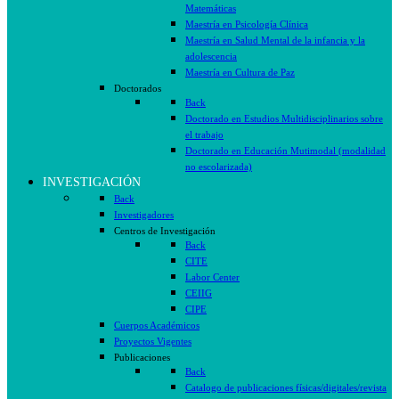
Matemáticas
Maestría en Psicología Clínica
Maestría en Salud Mental de la infancia y la
adolescencia
Maestría en Cultura de Paz
Doctorados
Back
Doctorado en Estudios Multidisciplinarios sobre
el trabajo
Doctorado en Educación Mutimodal (modalidad
no escolarizada)
INVESTIGACIÓN
Back
Investigadores
Centros de Investigación
Back
CITE
Labor Center
CEIIG
CIPE
Cuerpos Académicos
Proyectos Vigentes
Publicaciones
Back
Catalogo de publicaciones físicas/digitales/revista