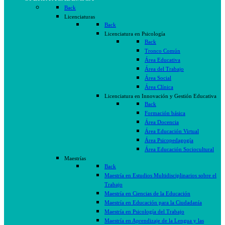
Back
Licenciaturas
Back
Licenciatura en Psicología
Back
Tronco Común
Área Educativa
Área del Trabajo
Área Social
Área Clínica
Licenciatura en Innovación y Gestión Educativa
Back
Formación básica
Área Docencia
Área Educación Virtual
Área Psicopedagogía
Área Educación Sociocultural
Maestrías
Back
Maestría en Estudios Multidisciplinarios sobre el
Trabajo
Maestría en Ciencias de la Educación
Maestría en Educación para la Ciudadanía
Maestría en Psicología del Trabajo
Maestría en Aprendizaje de la Lengua y las