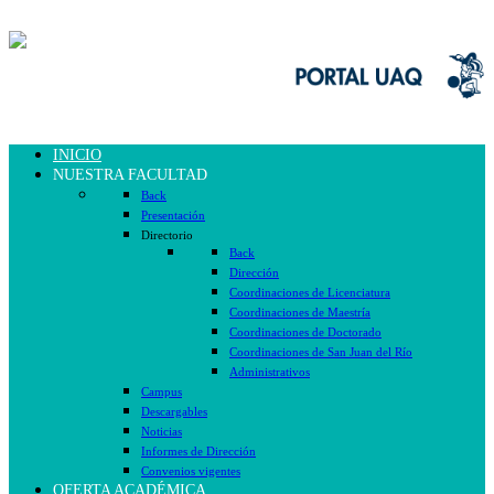
INICIO
NUESTRA FACULTAD
Back
Presentación
Directorio
Back
Dirección
Coordinaciones de Licenciatura
Coordinaciones de Maestría
Coordinaciones de Doctorado
Coordinaciones de San Juan del Río
Administrativos
Campus
Descargables
Noticias
Informes de Dirección
Convenios vigentes
OFERTA ACADÉMICA