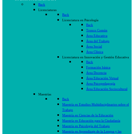
Back
Licenciaturas
Back
Licenciatura en Psicología
Back
Tronco Común
Área Educativa
Área del Trabajo
Área Social
Área Clínica
Licenciatura en Innovación y Gestión Educativa
Back
Formación básica
Área Docencia
Área Educación Virtual
Área Psicopedagogía
Área Educación Sociocultural
Maestrías
Back
Maestría en Estudios Multidisciplinarios sobre el
Trabajo
Maestría en Ciencias de la Educación
Maestría en Educación para la Ciudadanía
Maestría en Psicología del Trabajo
Maestría en Aprendizaje de la Lengua y las