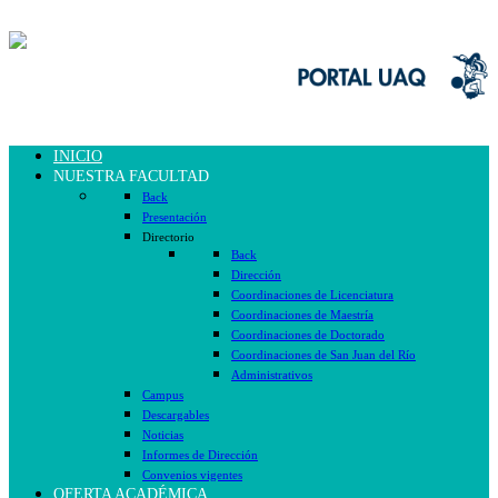
INICIO
NUESTRA FACULTAD
Back
Presentación
Directorio
Back
Dirección
Coordinaciones de Licenciatura
Coordinaciones de Maestría
Coordinaciones de Doctorado
Coordinaciones de San Juan del Río
Administrativos
Campus
Descargables
Noticias
Informes de Dirección
Convenios vigentes
OFERTA ACADÉMICA