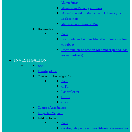
Matemáticas
Maestría en Psicología Clínica
Maestría en Salud Mental de la infancia y la
adolescencia
Maestría en Cultura de Paz
Doctorados
Back
Doctorado en Estudios Multidisciplinarios sobre
el trabajo
Doctorado en Educación Mutimodal (modalidad
no escolarizada)
INVESTIGACIÓN
Back
Investigadores
Centros de Investigación
Back
CITE
Labor Center
CEIIG
CIPE
Cuerpos Académicos
Proyectos Vigentes
Publicaciones
Back
Catalogo de publicaciones físicas/digitales/revista