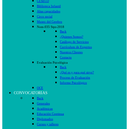
CESECO
Biblioteca Infantil
Altas capacidades
Circo social
Museo del Cerebro
Nom-035 Stps-2018
Back
¿Quienes Somos?
Catálogo de Servicios
Currículum de Expertos
Nuestros Clientes
Contacto
Evaluación Psicológica
Back
¿Qué es y para qué sirve?
Proceso de Evaluación
Informe Psicológico
OCE
CONVOCATORIAS
Back
Generales
Académicas
Educación Continua
Diplomados
Cursos y talleres