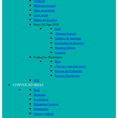
CESECO
Biblioteca Infantil
Altas capacidades
Circo social
Museo del Cerebro
Nom-035 Stps-2018
Back
¿Quienes Somos?
Catálogo de Servicios
Currículum de Expertos
Nuestros Clientes
Contacto
Evaluación Psicológica
Back
¿Qué es y para qué sirve?
Proceso de Evaluación
Informe Psicológico
OCE
CONVOCATORIAS
Back
Generales
Académicas
Educación Continua
Diplomados
Cursos y talleres