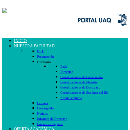
INICIO
NUESTRA FACULTAD
Back
Presentación
Directorio
Back
Dirección
Coordinaciones de Licenciatura
Coordinaciones de Maestría
Coordinaciones de Doctorado
Coordinaciones de San Juan del Río
Administrativos
Campus
Descargables
Noticias
Informes de Dirección
Convenios vigentes
OFERTA ACADÉMICA