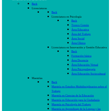
Back
Licenciaturas
Back
Licenciatura en Psicología
Back
Tronco Común
Área Educativa
Área del Trabajo
Área Social
Área Clínica
Licenciatura en Innovación y Gestión Educativa
Back
Formación básica
Área Docencia
Área Educación Virtual
Área Psicopedagogía
Área Educación Sociocultural
Maestrías
Back
Maestría en Estudios Multidisciplinarios sobre el
Trabajo
Maestría en Ciencias de la Educación
Maestría en Educación para la Ciudadanía
Maestría en Psicología del Trabajo
Maestría en Aprendizaje de la Lengua y las