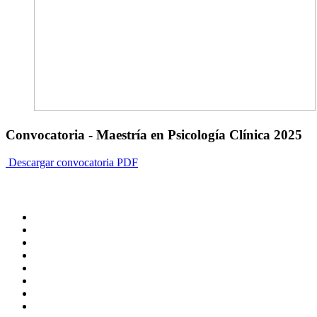
Convocatoria - Maestría en Psicología Clínica 2025
Descargar convocatoria PDF
ADMINISTRACIÓN CENTRAL
Página principal
Rectoría
Secretarías
Direcciones
Coordinaciones
Bachilleres
Facultades
Campus