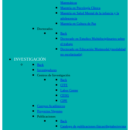
Matemáticas
Maestría en Psicología Clínica
Maestría en Salud Mental de la infancia y la
adolescencia
Maestría en Cultura de Paz
Doctorados
Back
Doctorado en Estudios Multidisciplinarios sobre
el trabajo
Doctorado en Educación Mutimodal (modalidad
no escolarizada)
INVESTIGACIÓN
Back
Investigadores
Centros de Investigación
Back
CITE
Labor Center
CEIIG
CIPE
Cuerpos Académicos
Proyectos Vigentes
Publicaciones
Back
Catalogo de publicaciones físicas/digitales/revista