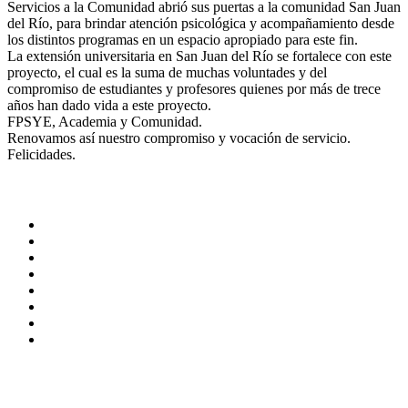
Servicios a la Comunidad abrió sus puertas a la comunidad San Juan
del Río, para brindar atención psicológica y acompañamiento desde
los distintos programas en un espacio apropiado para este fin.
La extensión universitaria en San Juan del Río se fortalece con este
proyecto, el cual es la suma de muchas voluntades y del
compromiso de estudiantes y profesores quienes por más de trece
años han dado vida a este proyecto.
FPSYE, Academia y Comunidad.
Renovamos así nuestro compromiso y vocación de servicio.
Felicidades.
ADMINISTRACIÓN CENTRAL
Página principal
Rectoría
Secretarías
Direcciones
Coordinaciones
Bachilleres
Facultades
Campus
SERVICIOS