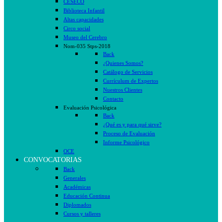
CESECO
Biblioteca Infantil
Altas capacidades
Circo social
Museo del Cerebro
Nom-035 Stps-2018
Back
¿Quienes Somos?
Catálogo de Servicios
Currículum de Expertos
Nuestros Clientes
Contacto
Evaluación Psicológica
Back
¿Qué es y para qué sirve?
Proceso de Evaluación
Informe Psicológico
OCE
CONVOCATORIAS
Back
Generales
Académicas
Educación Continua
Diplomados
Cursos y talleres