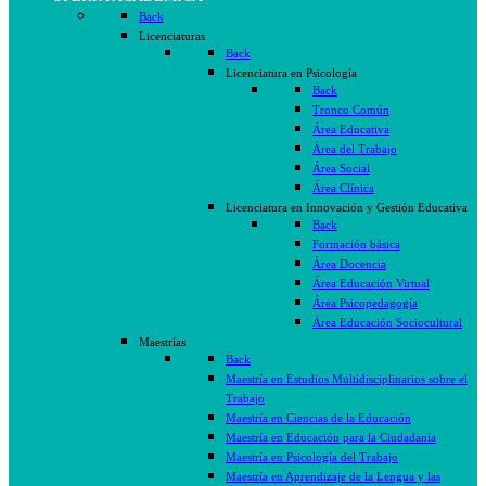
Back
Licenciaturas
Back
Licenciatura en Psicología
Back
Tronco Común
Área Educativa
Área del Trabajo
Área Social
Área Clínica
Licenciatura en Innovación y Gestión Educativa
Back
Formación básica
Área Docencia
Área Educación Virtual
Área Psicopedagogía
Área Educación Sociocultural
Maestrías
Back
Maestría en Estudios Multidisciplinarios sobre el
Trabajo
Maestría en Ciencias de la Educación
Maestría en Educación para la Ciudadanía
Maestría en Psicología del Trabajo
Maestría en Aprendizaje de la Lengua y las