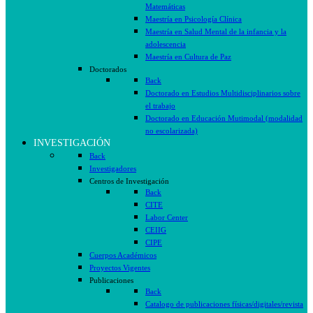
Matemáticas
Maestría en Psicología Clínica
Maestría en Salud Mental de la infancia y la
adolescencia
Maestría en Cultura de Paz
Doctorados
Back
Doctorado en Estudios Multidisciplinarios sobre
el trabajo
Doctorado en Educación Mutimodal (modalidad
no escolarizada)
INVESTIGACIÓN
Back
Investigadores
Centros de Investigación
Back
CITE
Labor Center
CEIIG
CIPE
Cuerpos Académicos
Proyectos Vigentes
Publicaciones
Back
Catalogo de publicaciones físicas/digitales/revista