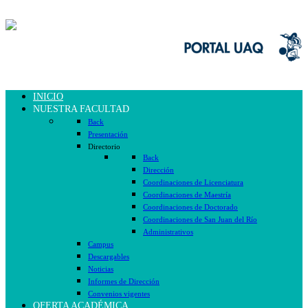
INICIO
NUESTRA FACULTAD
Back
Presentación
Directorio
Back
Dirección
Coordinaciones de Licenciatura
Coordinaciones de Maestría
Coordinaciones de Doctorado
Coordinaciones de San Juan del Río
Administrativos
Campus
Descargables
Noticias
Informes de Dirección
Convenios vigentes
OFERTA ACADÉMICA