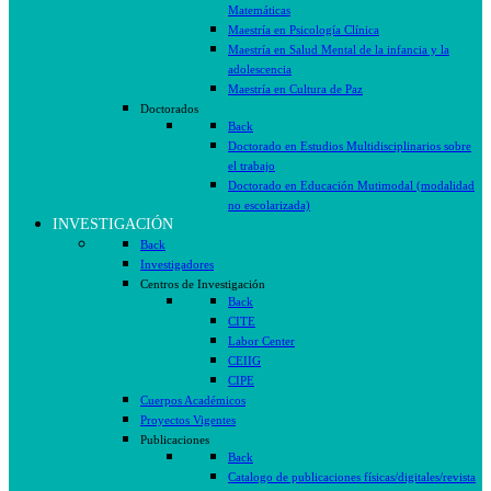
Matemáticas
Maestría en Psicología Clínica
Maestría en Salud Mental de la infancia y la
adolescencia
Maestría en Cultura de Paz
Doctorados
Back
Doctorado en Estudios Multidisciplinarios sobre
el trabajo
Doctorado en Educación Mutimodal (modalidad
no escolarizada)
INVESTIGACIÓN
Back
Investigadores
Centros de Investigación
Back
CITE
Labor Center
CEIIG
CIPE
Cuerpos Académicos
Proyectos Vigentes
Publicaciones
Back
Catalogo de publicaciones físicas/digitales/revista