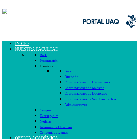
INICIO
NUESTRA FACULTAD
Back
Presentación
Directorio
Back
Dirección
Coordinaciones de Licenciatura
Coordinaciones de Maestría
Coordinaciones de Doctorado
Coordinaciones de San Juan del Río
Administrativos
Campus
Descargables
Noticias
Informes de Dirección
Convenios vigentes
OFERTA ACADÉMICA