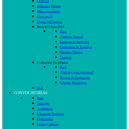
CESECO
Biblioteca Infantil
Altas capacidades
Circo social
Museo del Cerebro
Nom-035 Stps-2018
Back
¿Quienes Somos?
Catálogo de Servicios
Currículum de Expertos
Nuestros Clientes
Contacto
Evaluación Psicológica
Back
¿Qué es y para qué sirve?
Proceso de Evaluación
Informe Psicológico
OCE
CONVOCATORIAS
Back
Generales
Académicas
Educación Continua
Diplomados
Cursos y talleres