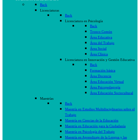
Back
Licenciaturas
Back
Licenciatura en Psicología
Back
Tronco Común
Área Educativa
Área del Trabajo
Área Social
Área Clínica
Licenciatura en Innovación y Gestión Educativa
Back
Formación básica
Área Docencia
Área Educación Virtual
Área Psicopedagogía
Área Educación Sociocultural
Maestrías
Back
Maestría en Estudios Multidisciplinarios sobre el
Trabajo
Maestría en Ciencias de la Educación
Maestría en Educación para la Ciudadanía
Maestría en Psicología del Trabajo
Maestría en Aprendizaje de la Lengua y las