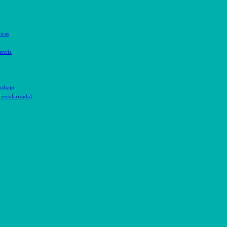
icas
encia
trabajo
escolarizada)