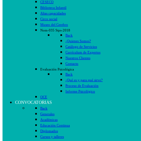
CESECO
Biblioteca Infantil
Altas capacidades
Circo social
Museo del Cerebro
Nom-035 Stps-2018
Back
¿Quienes Somos?
Catálogo de Servicios
Currículum de Expertos
Nuestros Clientes
Contacto
Evaluación Psicológica
Back
¿Qué es y para qué sirve?
Proceso de Evaluación
Informe Psicológico
OCE
CONVOCATORIAS
Back
Generales
Académicas
Educación Continua
Diplomados
Cursos y talleres