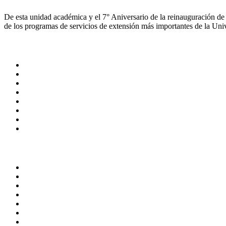
De esta unidad académica y el 7° Aniversario de la reinauguración de
de los programas de servicios de extensión más importantes de la Uni
ADMINISTRACIÓN CENTRAL
Página principal
Rectoría
Secretarías
Direcciones
Coordinaciones
Bachilleres
Facultades
Campus
SERVICIOS
Correo de empleados UAQ
Directorio
TV UAQ
Radio UAQ
Calendario escolar
Bibliotecas
Contraloría social