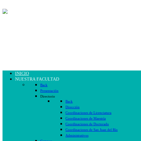
INICIO
NUESTRA FACULTAD
Back
Presentación
Directorio
Back
Dirección
Coordinaciones de Licenciatura
Coordinaciones de Maestría
Coordinaciones de Doctorado
Coordinaciones de San Juan del Río
Administrativos