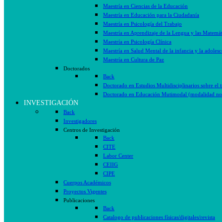
Maestría en Ciencias de la Educación
Maestría en Educación para la Ciudadanía
Maestría en Psicología del Trabajo
Maestría en Aprendizaje de la Lengua y las Matemát
Maestría en Psicología Clínica
Maestría en Salud Mental de la infancia y la adolesc
Maestría en Cultura de Paz
Doctorados
Back
Doctorado en Estudios Multidisciplinarios sobre el 
Doctorado en Educación Mutimodal (modalidad no 
INVESTIGACIÓN
Back
Investigadores
Centros de Investigación
Back
CITE
Labor Center
CEIIG
CIPE
Cuerpos Académicos
Proyectos Vigentes
Publicaciones
Back
Catalogo de publicaciones físicas/digitales/revista