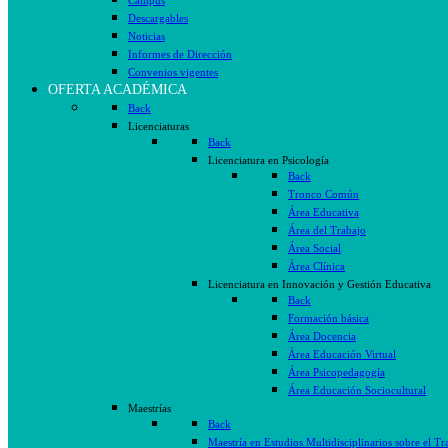
Campus
Descargables
Noticias
Informes de Dirección
Convenios vigentes
OFERTA ACADÉMICA
Back
Licenciaturas
Back
Licenciatura en Psicología
Back
Tronco Común
Área Educativa
Área del Trabajo
Área Social
Área Clínica
Licenciatura en Innovación y Gestión Educativa
Back
Formación básica
Área Docencia
Área Educación Virtual
Área Psicopedagogía
Área Educación Sociocultural
Maestrías
Back
Maestría en Estudios Multidisciplinarios sobre el Tr