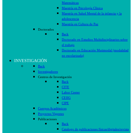
Matemáticas
Maestría en Psicología Clínica
Maestría en Salud Mental de la infancia y la
adolescencia
Maestría en Cultura de Paz
Doctorados
Back
Doctorado en Estudios Multidisciplinarios sobre
el trabajo
Doctorado en Educación Mutimodal (modalidad
no escolarizada)
INVESTIGACIÓN
Back
Investigadores
Centros de Investigación
Back
CITE
Labor Center
CEIIG
CIPE
Cuerpos Académicos
Proyectos Vigentes
Publicaciones
Back
Catalogo de publicaciones físicas/digitales/revista