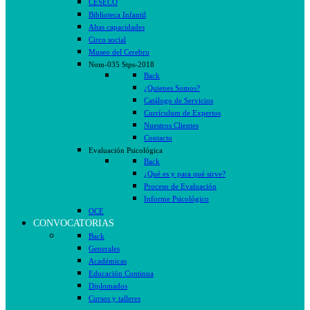
CESECO
Biblioteca Infantil
Altas capacidades
Circo social
Museo del Cerebro
Nom-035 Stps-2018
Back
¿Quienes Somos?
Catálogo de Servicios
Currículum de Expertos
Nuestros Clientes
Contacto
Evaluación Psicológica
Back
¿Qué es y para qué sirve?
Proceso de Evaluación
Informe Psicológico
OCE
CONVOCATORIAS
Back
Generales
Académicas
Educación Continua
Diplomados
Cursos y talleres