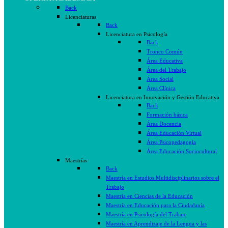
Back
Licenciaturas
Back
Licenciatura en Psicología
Back
Tronco Común
Área Educativa
Área del Trabajo
Área Social
Área Clínica
Licenciatura en Innovación y Gestión Educativa
Back
Formación básica
Área Docencia
Área Educación Virtual
Área Psicopedagogía
Área Educación Sociocultural
Maestrías
Back
Maestría en Estudios Multidisciplinarios sobre el
Trabajo
Maestría en Ciencias de la Educación
Maestría en Educación para la Ciudadanía
Maestría en Psicología del Trabajo
Maestría en Aprendizaje de la Lengua y las