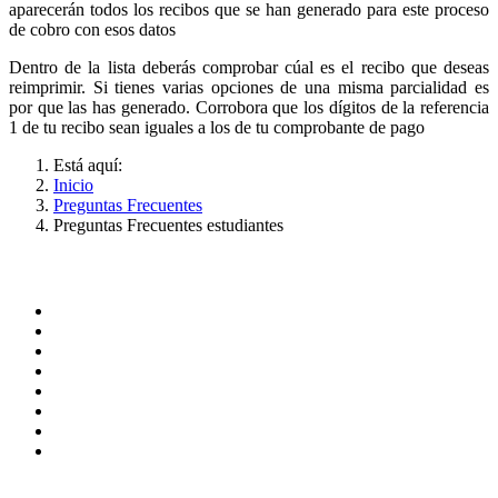
aparecerán todos los recibos que se han generado para este proceso
de cobro con esos datos
Dentro de la lista deberás comprobar cúal es el recibo que deseas
reimprimir. Si tienes varias opciones de una misma parcialidad es
por que las has generado. Corrobora que los dígitos de la referencia
1 de tu recibo sean iguales a los de tu comprobante de pago
Está aquí:
Inicio
Preguntas Frecuentes
Preguntas Frecuentes estudiantes
ADMINISTRACIÓN CENTRAL
Página principal
Rectoría
Secretarías
Direcciones
Coordinaciones
Bachilleres
Facultades
Campus
SERVICIOS