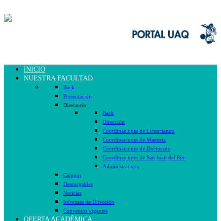
INICIO
NUESTRA FACULTAD
Back
Presentación
Directorio
Back
Dirección
Coordinaciones de Licenciatura
Coordinaciones de Maestría
Coordinaciones de Doctorado
Coordinaciones de San Juan del Río
Administrativos
Campus
Descargables
Noticias
Informes de Dirección
Convenios vigentes
OFERTA ACADÉMICA